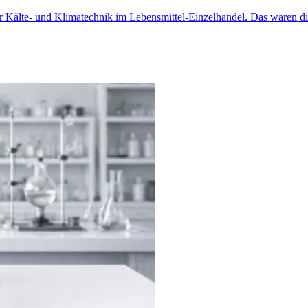
er Kälte- und Klimatechnik im Lebensmittel-Einzelhandel. Das waren di