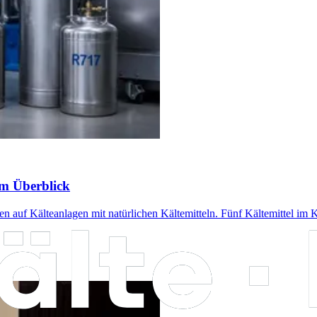
im Überblick
 auf Kälteanlagen mit natürlichen Kältemitteln. Fünf Kältemittel im K