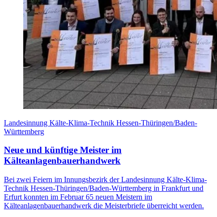
Landesinnung Kälte-Klima-Technik Hessen-Thüringen/Baden-
Württemberg
Neue und künftige Meister im
Kälteanlagenbauerhandwerk
Bei zwei Feiern im Innungsbezirk der Landesinnung Kälte-Klima-
Technik Hessen-Thüringen/Baden-Württemberg in Frankfurt und
Erfurt konnten im Februar 65 neuen Meistern im
Kälteanlagenbauerhandwerk die Meisterbriefe überreicht werden.