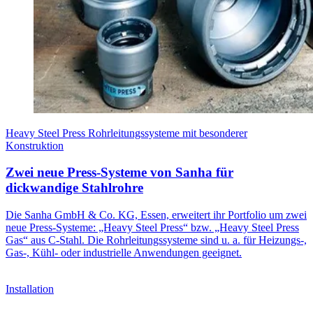
Heavy Steel Press Rohrleitungssysteme mit besonderer
Konstruktion
Zwei neue Press-Systeme von Sanha für
dickwandige Stahlrohre
Die Sanha GmbH & Co. KG, Essen, erweitert ihr Portfolio um zwei
neue Press-Systeme: „Heavy Steel Press“ bzw. „Heavy Steel Press
Gas“ aus C-Stahl. Die Rohrleitungssysteme sind u. a. für Heizungs-,
Gas-, Kühl- oder industrielle Anwendungen geeignet.
Installation