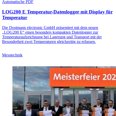
Automatische PDF
LOG200 E Temperatur-Datenlogger mit Display für
Temperatur
Die Dostmann electronic GmbH präsentiert mit dem neuen
„LOG200 E“ einen besonders kompakten Datenlogger zur
Temperaturaufzeichnung bei Lagerung und Transport mit der
Besonderheit zwei Temperaturen gleichzeitig zu erfassen.
Messtechnik