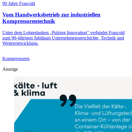
90 Jahre Frascold
Vom Handwerksbetrieb zur industriellen
Kompressorentechnik
Unter dem Leitgedanken „Pulsing Innovation“ verbindet Frascold
zum 90-jährigen Jubiläum Unternehmensgeschichte, Technik und
Weiterentwicklung.
Kompressoren
Anzeige