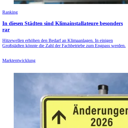
Ranking
In diesen Städten sind Klimainstallateure besonders
rar
Hitzewellen erhöhen den Bedarf an Klimaanlagen. In einigen
Großstädten könnte die Zahl der Fachbetriebe zum Engpass werden.
Marktentwicklung