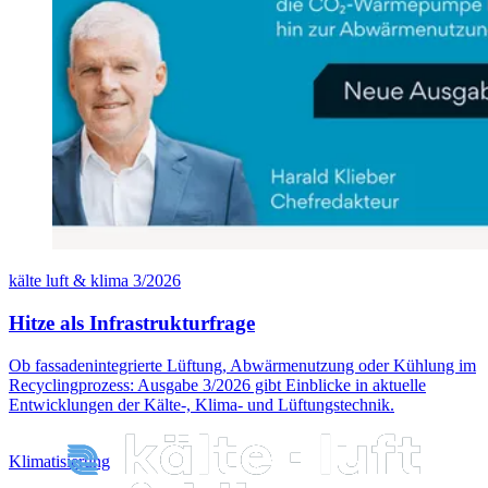
kälte luft & klima 3/2026
Hitze als Infrastrukturfrage
Ob fassadenintegrierte Lüftung, Abwärmenutzung oder Kühlung im
Recyclingprozess: Ausgabe 3/2026 gibt Einblicke in aktuelle
Entwicklungen der Kälte-, Klima- und Lüftungstechnik.
Klimatisierung