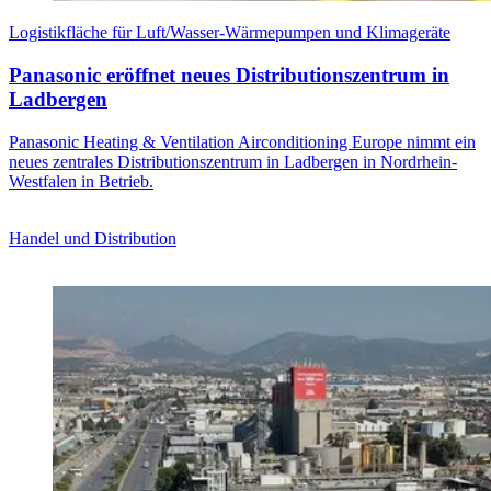
Logistikfläche für Luft/Wasser-Wärmepumpen und Klimageräte
Panasonic eröffnet neues Distributionszentrum in
Ladbergen
Panasonic Heating & Ventilation Airconditioning Europe nimmt ein
neues zentrales Distributionszentrum in Ladbergen in Nordrhein-
Westfalen in Betrieb.
Handel und Distribution