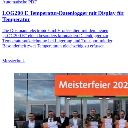
Automatische PDF
LOG200 E Temperatur-Datenlogger mit Display für
Temperatur
Die Dostmann electronic GmbH präsentiert mit dem neuen
„LOG200 E“ einen besonders kompakten Datenlogger zur
Temperaturaufzeichnung bei Lagerung und Transport mit der
Besonderheit zwei Temperaturen gleichzeitig zu erfassen.
Messtechnik