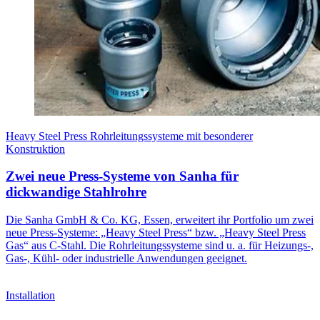
Heavy Steel Press Rohrleitungssysteme mit besonderer
Konstruktion
Zwei neue Press-Systeme von Sanha für
dickwandige Stahlrohre
Die Sanha GmbH & Co. KG, Essen, erweitert ihr Portfolio um zwei
neue Press-Systeme: „Heavy Steel Press“ bzw. „Heavy Steel Press
Gas“ aus C-Stahl. Die Rohrleitungssysteme sind u. a. für Heizungs-,
Gas-, Kühl- oder industrielle Anwendungen geeignet.
Installation