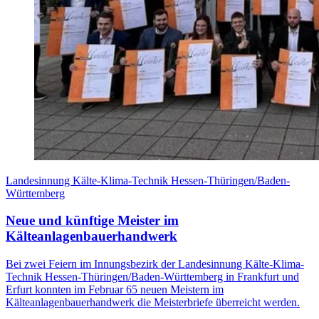
Landesinnung Kälte-Klima-Technik Hessen-Thüringen/Baden-
Württemberg
Neue und künftige Meister im
Kälteanlagenbauerhandwerk
Bei zwei Feiern im Innungsbezirk der Landesinnung Kälte-Klima-
Technik Hessen-Thüringen/Baden-Württemberg in Frankfurt und
Erfurt konnten im Februar 65 neuen Meistern im
Kälteanlagenbauerhandwerk die Meisterbriefe überreicht werden.