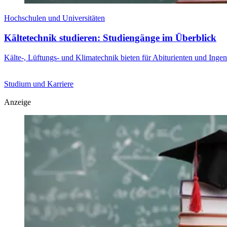
Hochschulen und Universitäten
Kältetechnik studieren: Studiengänge im Überblick
Kälte-, Lüftungs- und Klimatechnik bieten für Abiturienten und Ingen
Studium und Karriere
Anzeige