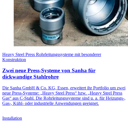
Heavy Steel Press Rohrleitungssysteme mit besonderer
Konstruktion
Zwei neue Press-Systeme von Sanha für
dickwandige Stahlrohre
Die Sanha GmbH & Co. KG, Essen, erweitert ihr Portfolio um zwei
neue Press-Systeme: „Heavy Steel Press“ bzw. „Heavy Steel Press
Gas“ aus C-Stahl. Die Rohrleitungssysteme sind u. a. für Heizungs-,
Gas-, Kühl- oder industrielle Anwendungen geeignet.
Installation