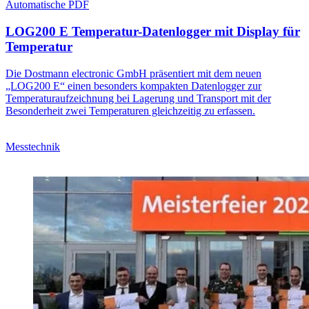
Automatische PDF
LOG200 E Temperatur-Datenlogger mit Display für
Temperatur
Die Dostmann electronic GmbH präsentiert mit dem neuen
„LOG200 E“ einen besonders kompakten Datenlogger zur
Temperaturaufzeichnung bei Lagerung und Transport mit der
Besonderheit zwei Temperaturen gleichzeitig zu erfassen.
Messtechnik