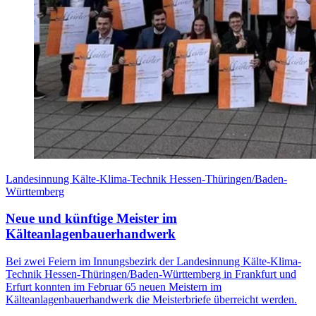
Landesinnung Kälte-Klima-Technik Hessen-Thüringen/Baden-
Württemberg
Neue und künftige Meister im
Kälteanlagenbauerhandwerk
Bei zwei Feiern im Innungsbezirk der Landesinnung Kälte-Klima-
Technik Hessen-Thüringen/Baden-Württemberg in Frankfurt und
Erfurt konnten im Februar 65 neuen Meistern im
Kälteanlagenbauerhandwerk die Meisterbriefe überreicht werden.