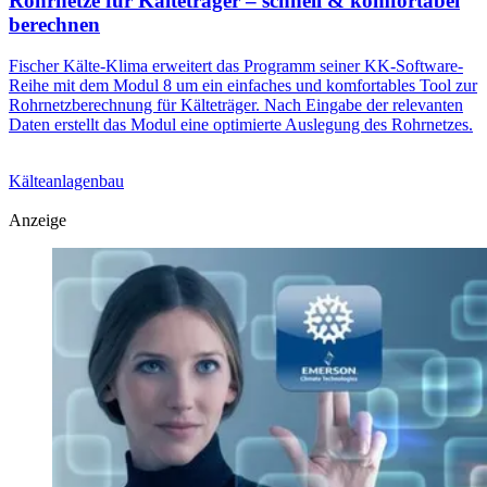
Rohrnetze für Kälteträger – schnell & komfortabel
berechnen
Fischer Kälte-Klima erweitert das Programm seiner KK-Software-
Reihe mit dem Modul 8 um ein einfaches und komfortables Tool zur
Rohrnetzberechnung für Kälteträger. Nach Eingabe der relevanten
Daten erstellt das Modul eine optimierte Auslegung des Rohrnetzes.
Kälteanlagenbau
Anzeige