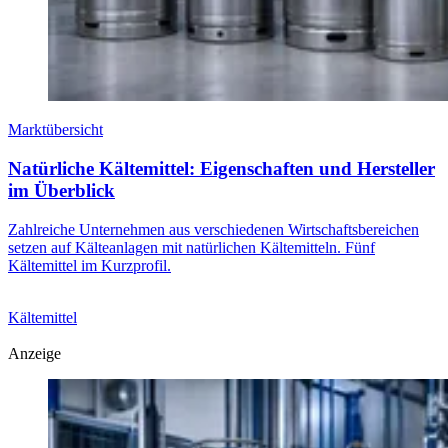
Marktübersicht
Natürliche Kältemittel: Eigenschaften und Hersteller
im Überblick
Zahlreiche Unternehmen aus verschiedenen Wirtschaftsbereichen
setzen auf Kälteanlagen mit natürlichen Kältemitteln. Fünf
Kältemittel im Kurzprofil.
Kältemittel
Anzeige