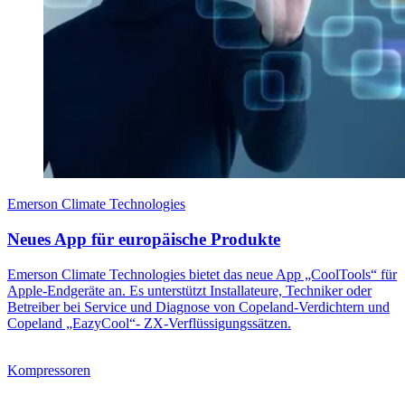
Emerson Climate Technologies
Neues App für europäische Produkte
Emerson Climate Technologies bietet das neue App „CoolTools“ für
Apple-Endgeräte an. Es unterstützt Installateure, Techniker oder
Betreiber bei Service und Diagnose von Copeland-Verdichtern und
Copeland „EazyCool“- ZX-Verflüssigungssätzen.
Kompressoren