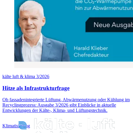
kälte luft & klima 3/2026
Hitze als Infrastrukturfrage
Ob fassadenintegrierte Lüftung, Abwärmenutzung oder Kühlung im
Recyclingprozess: Ausgabe 3/2026 gibt Einblicke in aktuelle
Entwicklungen der Kälte-, Klima- und Lüftungstechnik.
Klimatisierung