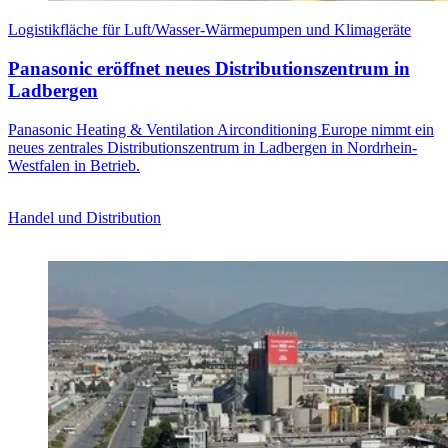
Logistikfläche für Luft/Wasser-Wärmepumpen und Klimageräte
Panasonic eröffnet neues Distributionszentrum in
Ladbergen
Panasonic Heating & Ventilation Airconditioning Europe nimmt ein
neues zentrales Distributionszentrum in Ladbergen in Nordrhein-
Westfalen in Betrieb.
Handel und Distribution