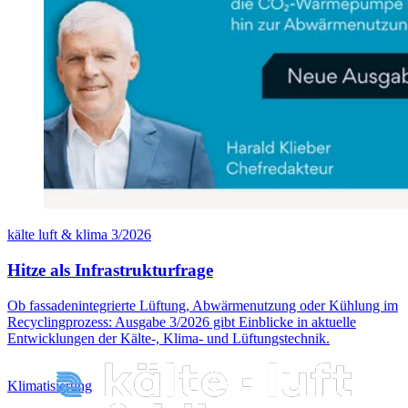
kälte luft & klima 3/2026
Hitze als Infrastrukturfrage
Ob fassadenintegrierte Lüftung, Abwärmenutzung oder Kühlung im
Recyclingprozess: Ausgabe 3/2026 gibt Einblicke in aktuelle
Entwicklungen der Kälte-, Klima- und Lüftungstechnik.
Klimatisierung