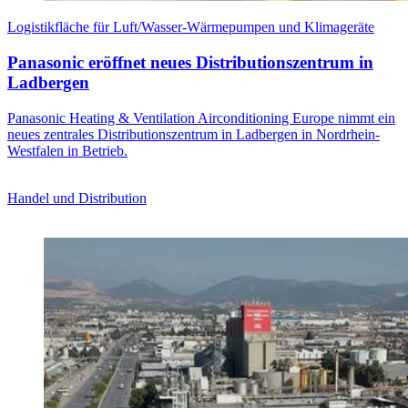
Logistikfläche für Luft/Wasser-Wärmepumpen und Klimageräte
Panasonic eröffnet neues Distributionszentrum in
Ladbergen
Panasonic Heating & Ventilation Airconditioning Europe nimmt ein
neues zentrales Distributionszentrum in Ladbergen in Nordrhein-
Westfalen in Betrieb.
Handel und Distribution