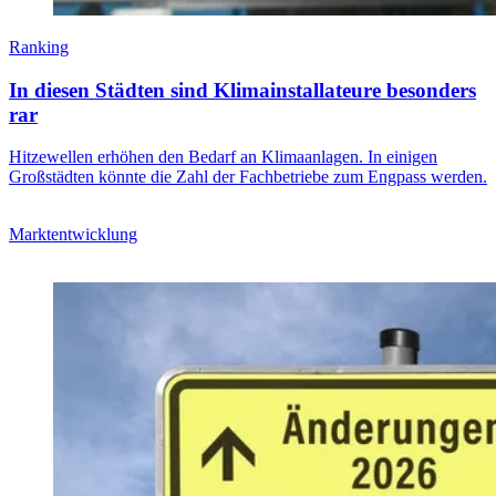
Ranking
In diesen Städten sind Klimainstallateure besonders
rar
Hitzewellen erhöhen den Bedarf an Klimaanlagen. In einigen
Großstädten könnte die Zahl der Fachbetriebe zum Engpass werden.
Marktentwicklung