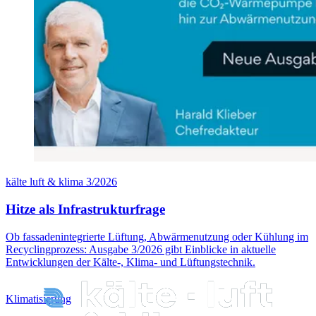
kälte luft & klima 3/2026
Hitze als Infrastrukturfrage
Ob fassadenintegrierte Lüftung, Abwärmenutzung oder Kühlung im
Recyclingprozess: Ausgabe 3/2026 gibt Einblicke in aktuelle
Entwicklungen der Kälte-, Klima- und Lüftungstechnik.
Klimatisierung