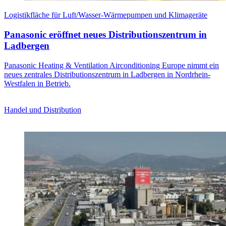
Logistikfläche für Luft/Wasser-Wärmepumpen und Klimageräte
Panasonic eröffnet neues Distributionszentrum in
Ladbergen
Panasonic Heating & Ventilation Airconditioning Europe nimmt ein
neues zentrales Distributionszentrum in Ladbergen in Nordrhein-
Westfalen in Betrieb.
Handel und Distribution