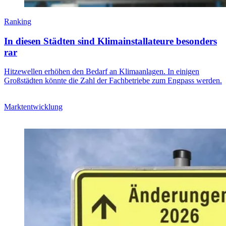
Ranking
In diesen Städten sind Klimainstallateure besonders
rar
Hitzewellen erhöhen den Bedarf an Klimaanlagen. In einigen
Großstädten könnte die Zahl der Fachbetriebe zum Engpass werden.
Marktentwicklung