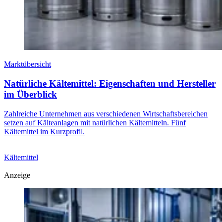
Marktübersicht
Natürliche Kältemittel: Eigenschaften und Hersteller
im Überblick
Zahlreiche Unternehmen aus verschiedenen Wirtschaftsbereichen
setzen auf Kälteanlagen mit natürlichen Kältemitteln. Fünf
Kältemittel im Kurzprofil.
Kältemittel
Anzeige