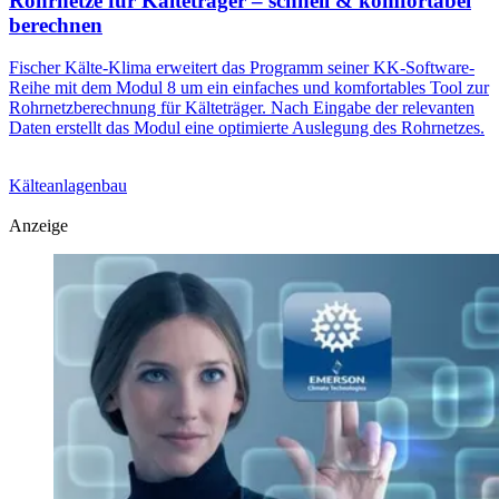
Rohrnetze für Kälteträger – schnell & komfortabel
berechnen
Fischer Kälte-Klima erweitert das Programm seiner KK-Software-
Reihe mit dem Modul 8 um ein einfaches und komfortables Tool zur
Rohrnetzberechnung für Kälteträger. Nach Eingabe der relevanten
Daten erstellt das Modul eine optimierte Auslegung des Rohrnetzes.
Kälteanlagenbau
Anzeige