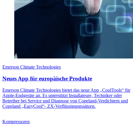
Emerson Climate Technologies
Neues App für europäische Produkte
Emerson Climate Technologies bietet das neue App „CoolTools“ für
Apple-Endgeräte an. Es unterstützt Installateure, Techniker oder
Betreiber bei Service und Diagnose von Copeland-Verdichtern und
Copeland „EazyCool“- ZX-Verflüssigungssätzen.
Kompressoren