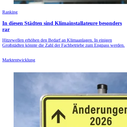
Ranking
In diesen Städten sind Klimainstallateure besonders
rar
Hitzewellen erhöhen den Bedarf an Klimaanlagen. In einigen
Großstädten könnte die Zahl der Fachbetriebe zum Engpass werden.
Marktentwicklung