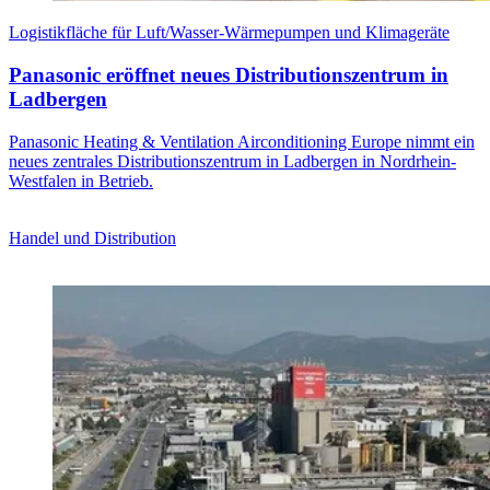
Logistikfläche für Luft/Wasser-Wärmepumpen und Klimageräte
Panasonic eröffnet neues Distributionszentrum in
Ladbergen
Panasonic Heating & Ventilation Airconditioning Europe nimmt ein
neues zentrales Distributionszentrum in Ladbergen in Nordrhein-
Westfalen in Betrieb.
Handel und Distribution