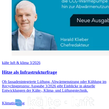
kälte luft & klima 3/2026
Hitze als Infrastrukturfrage
Ob fassadenintegrierte Lüftung, Abwärmenutzung oder Kühlung im
Recyclingprozess: Ausgabe 3/2026 gibt Einblicke in aktuelle
Entwicklungen der Kälte-, Klima- und Lüftungstechnik.
Klimatisierung