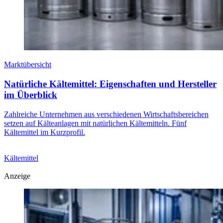
Marktübersicht
Natürliche Kältemittel: Eigenschaften und Hersteller
im Überblick
Zahlreiche Unternehmen aus verschiedenen Wirtschaftsbereichen
setzen auf Kälteanlagen mit natürlichen Kältemitteln. Fünf
Kältemittel im Kurzprofil.
Kältemittel
Anzeige