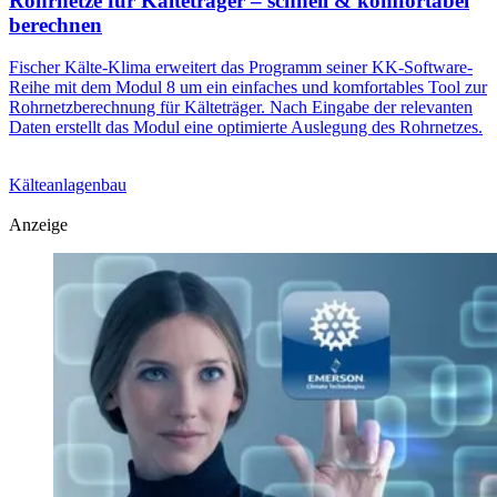
Rohrnetze für Kälteträger – schnell & komfortabel
berechnen
Fischer Kälte-Klima erweitert das Programm seiner KK-Software-
Reihe mit dem Modul 8 um ein einfaches und komfortables Tool zur
Rohrnetzberechnung für Kälteträger. Nach Eingabe der relevanten
Daten erstellt das Modul eine optimierte Auslegung des Rohrnetzes.
Kälteanlagenbau
Anzeige