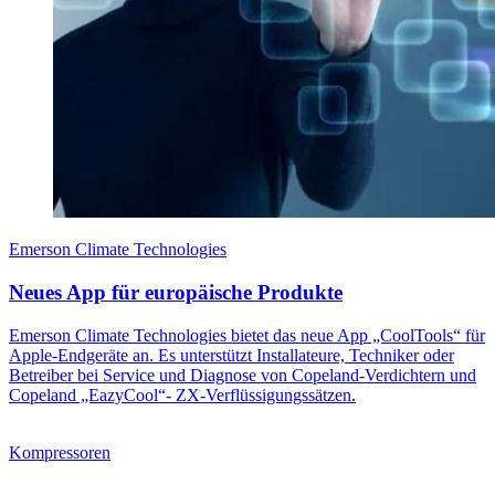
Emerson Climate Technologies
Neues App für europäische Produkte
Emerson Climate Technologies bietet das neue App „CoolTools“ für
Apple-Endgeräte an. Es unterstützt Installateure, Techniker oder
Betreiber bei Service und Diagnose von Copeland-Verdichtern und
Copeland „EazyCool“- ZX-Verflüssigungssätzen.
Kompressoren