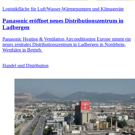
Logistikfläche für Luft/Wasser-Wärmepumpen und Klimageräte
Panasonic eröffnet neues Distributionszentrum in
Ladbergen
Panasonic Heating & Ventilation Airconditioning Europe nimmt ein
neues zentrales Distributionszentrum in Ladbergen in Nordrhein-
Westfalen in Betrieb.
Handel und Distribution