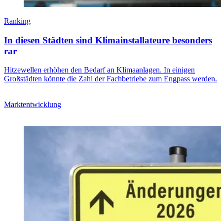
Ranking
In diesen Städten sind Klimainstallateure besonders
rar
Hitzewellen erhöhen den Bedarf an Klimaanlagen. In einigen
Großstädten könnte die Zahl der Fachbetriebe zum Engpass werden.
Marktentwicklung