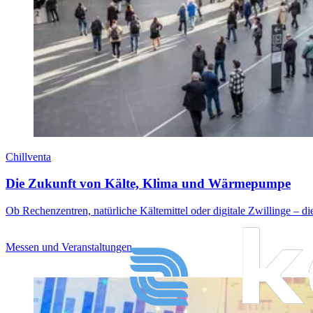
Chillventa
Die Zukunft von Kälte, Klima und Wärmepumpe
Ob Rechenzentren, natürliche Kältemittel oder digitale Zwillinge – di
Messen und Veranstaltungen