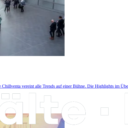
e Chillventa vereint alle Trends auf einer Bühne. Die Highlights im Übe