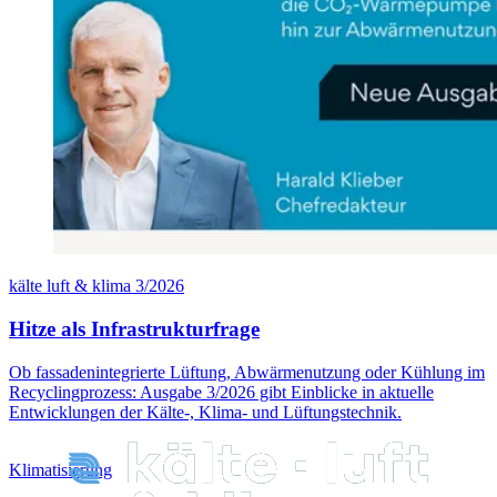
kälte luft & klima 3/2026
Hitze als Infrastrukturfrage
Ob fassadenintegrierte Lüftung, Abwärmenutzung oder Kühlung im
Recyclingprozess: Ausgabe 3/2026 gibt Einblicke in aktuelle
Entwicklungen der Kälte-, Klima- und Lüftungstechnik.
Klimatisierung