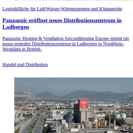
Logistikfläche für Luft/Wasser-Wärmepumpen und Klimageräte
Panasonic eröffnet neues Distributionszentrum in
Ladbergen
Panasonic Heating & Ventilation Airconditioning Europe nimmt ein
neues zentrales Distributionszentrum in Ladbergen in Nordrhein-
Westfalen in Betrieb.
Handel und Distribution