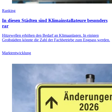
Ranking
In diesen Städten sind Klimainstallateure besonders
rar
Hitzewellen erhöhen den Bedarf an Klimaanlagen. In einigen
Großstädten könnte die Zahl der Fachbetriebe zum Engpass werden.
Marktentwicklung