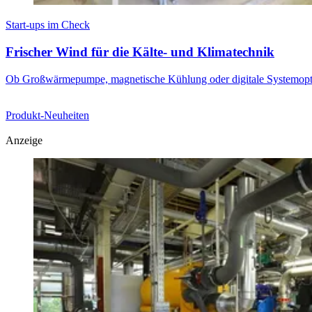
Start-ups im Check
Frischer Wind für die Kälte- und Klimatechnik
Ob Großwärmepumpe, magnetische Kühlung oder digitale Systemoptimie
Produkt-Neuheiten
Anzeige