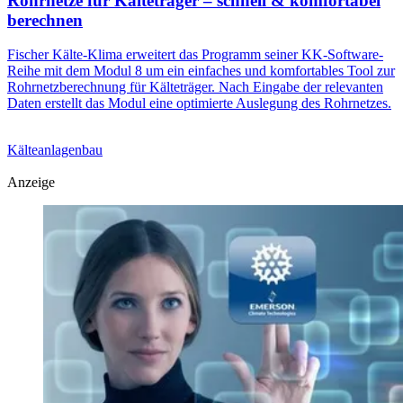
Rohrnetze für Kälteträger – schnell & komfortabel
berechnen
Fischer Kälte-Klima erweitert das Programm seiner KK-Software-
Reihe mit dem Modul 8 um ein einfaches und komfortables Tool zur
Rohrnetzberechnung für Kälteträger. Nach Eingabe der relevanten
Daten erstellt das Modul eine optimierte Auslegung des Rohrnetzes.
Kälteanlagenbau
Anzeige