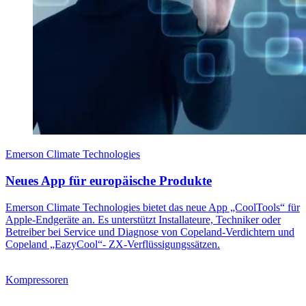
Emerson Climate Technologies
Neues App für europäische Produkte
Emerson Climate Technologies bietet das neue App „CoolTools“ für
Apple-Endgeräte an. Es unterstützt Installateure, Techniker oder
Betreiber bei Service und Diagnose von Copeland-Verdichtern und
Copeland „EazyCool“- ZX-Verflüssigungssätzen.
Kompressoren