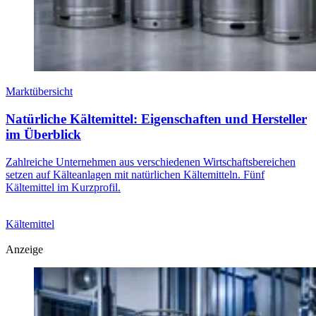
Marktübersicht
Natürliche Kältemittel: Eigenschaften und Hersteller
im Überblick
Zahlreiche Unternehmen aus verschiedenen Wirtschaftsbereichen
setzen auf Kälteanlagen mit natürlichen Kältemitteln. Fünf
Kältemittel im Kurzprofil.
Kältemittel
Anzeige