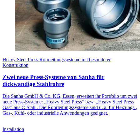
Heavy Steel Press Rohrleitungssysteme mit besonderer
Konstruktion
Zwei neue Press-Systeme von Sanha für
dickwandige Stahlrohre
Die Sanha GmbH & Co. KG, Essen, erweitert ihr Portfolio um zwei
neue Press-Systeme: „Heavy Steel Press“ bzw. „Heavy Steel Press
Gas“ aus C-Stahl. Die Rohrleitungssysteme sind u. a. für Heizungs-,
Gas-, Kühl- oder industrielle Anwendungen geeignet.
Installation