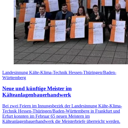
Landesinnung Kälte-Klima-Technik Hessen-Thüringen/Baden-
Württemberg
Neue und künftige Meister im
Kälteanlagenbauerhandwerk
Bei zwei Feiern im Innungsbezirk der Landesinnung Kälte-Klima-
Technik Hessen-Thüringen/Baden-Württemberg in Frankfurt und
Erfurt konnten im Februar 65 neuen Meistern im
Kälteanlagenbauerhandwerk die Meisterbriefe überreicht werden.