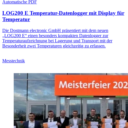
Automatische PDF
LOG200 E Temperatur-Datenlogger mit Display für
Temperatur
Die Dostmann electronic GmbH präsentiert mit dem neuen
„LOG200 E“ einen besonders kompakten Datenlogger zur
Temperaturaufzeichnung bei Lagerung und Transport mit der
Besonderheit zwei Temperaturen gleichzeitig zu erfassen.
Messtechnik