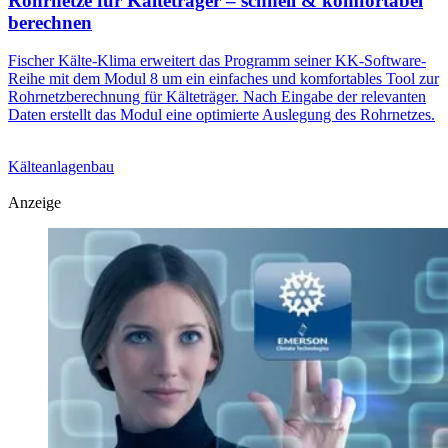
Rohrnetze für Kälteträger – schnell & komfortabel
berechnen
Fischer Kälte-Klima erweitert das Programm seiner KK-Software-
Reihe mit dem Modul 8 um ein einfaches und komfortables Tool zur
Rohrnetzberechnung für Kälteträger. Nach Eingabe der relevanten
Daten erstellt das Modul eine optimierte Auslegung des Rohrnetzes.
Kälteanlagenbau
Anzeige