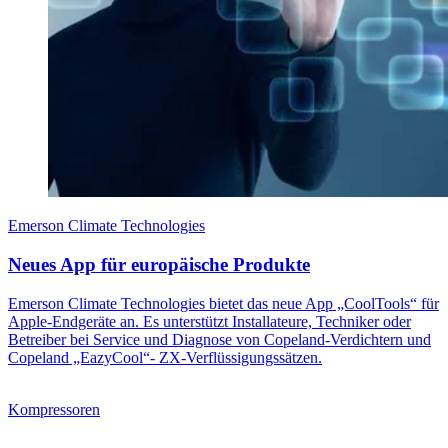
Emerson Climate Technologies
Neues App für europäische Produkte
Emerson Climate Technologies bietet das neue App „CoolTools“ für
Apple-Endgeräte an. Es unterstützt Installateure, Techniker oder
Betreiber bei Service und Diagnose von Copeland-Verdichtern und
Copeland „EazyCool“- ZX-Verflüssigungssätzen.
Kompressoren