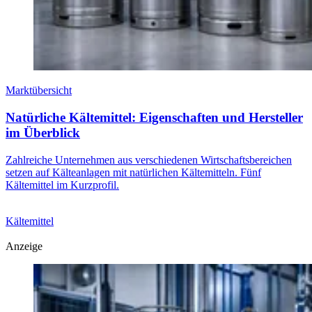
Marktübersicht
Natürliche Kältemittel: Eigenschaften und Hersteller
im Überblick
Zahlreiche Unternehmen aus verschiedenen Wirtschaftsbereichen
setzen auf Kälteanlagen mit natürlichen Kältemitteln. Fünf
Kältemittel im Kurzprofil.
Kältemittel
Anzeige