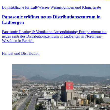
Logistikfläche für Luft/Wasser-Wärmepumpen und Klimageräte
Panasonic eröffnet neues Distributionszentrum in
Ladbergen
Panasonic Heating & Ventilation Airconditioning Europe nimmt ein
neues zentrales Distributionszentrum in Ladbergen in Nordrhein-
Westfalen in Betrieb.
Handel und Distribution