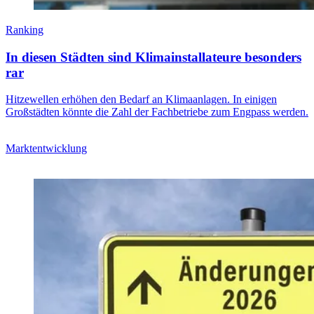
Ranking
In diesen Städten sind Klimainstallateure besonders
rar
Hitzewellen erhöhen den Bedarf an Klimaanlagen. In einigen
Großstädten könnte die Zahl der Fachbetriebe zum Engpass werden.
Marktentwicklung