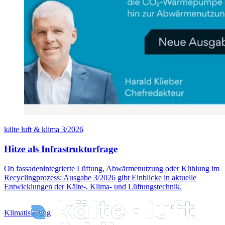
kälte luft & klima 3/2026
Hitze als Infrastrukturfrage
Ob fassadenintegrierte Lüftung, Abwärmenutzung oder Kühlung im
Recyclingprozess: Ausgabe 3/2026 gibt Einblicke in aktuelle
Entwicklungen der Kälte-, Klima- und Lüftungstechnik.
Klimatisierung