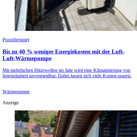
Praxisbeispiel
Bis zu 40 % weniger Energiekosten mit der Luft-
Luft-Wärmepumpe
Mit mehrfachen Hitzewellen im Jahr wird eine Klimatisierung von
Innenräumen unvermeidbar. Dabei lassen sich viele Kosten sparen.
Wärmepumpe
Anzeige