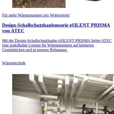
Für mehr Wärmepumpen pro Wohnviertel
Design-Schallschutzhaubenserie eSILENT PRISMA
von ATEC
Mit der Design-Schallschutzhaube eSILENT PRISMA liefert ATEC
eine praktikable Lösung für Wärmepumpen auf kleineren
Grundstücken und in engerer Bebauung.
Wärmetechnik