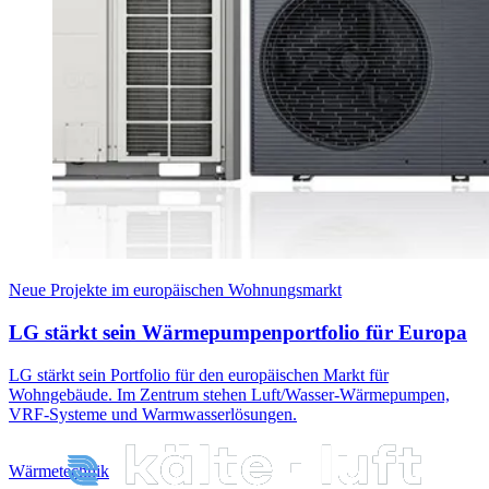
Neue Projekte im europäischen Wohnungsmarkt
LG stärkt sein Wärmepumpenportfolio für Europa
LG stärkt sein Portfolio für den europäischen Markt für
Wohngebäude. Im Zentrum stehen Luft/Wasser-Wärmepumpen,
VRF-Systeme und Warmwasserlösungen.
Wärmetechnik