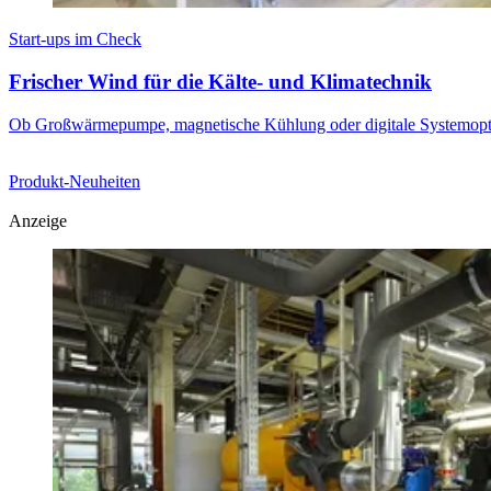
Start-ups im Check
Frischer Wind für die Kälte- und Klimatechnik
Ob Großwärmepumpe, magnetische Kühlung oder digitale Systemoptimie
Produkt-Neuheiten
Anzeige