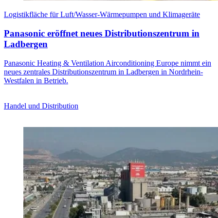
Logistikfläche für Luft/Wasser-Wärmepumpen und Klimageräte
Panasonic eröffnet neues Distributionszentrum in
Ladbergen
Panasonic Heating & Ventilation Airconditioning Europe nimmt ein
neues zentrales Distributionszentrum in Ladbergen in Nordrhein-
Westfalen in Betrieb.
Handel und Distribution