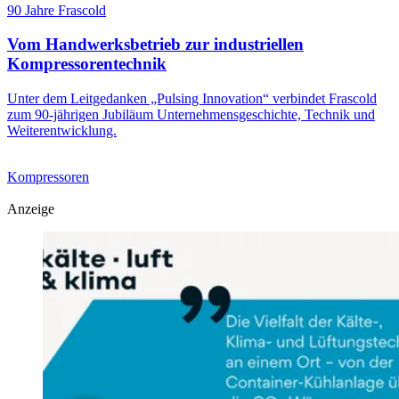
90 Jahre Frascold
Vom Handwerksbetrieb zur industriellen
Kompressorentechnik
Unter dem Leitgedanken „Pulsing Innovation“ verbindet Frascold
zum 90-jährigen Jubiläum Unternehmensgeschichte, Technik und
Weiterentwicklung.
Kompressoren
Anzeige