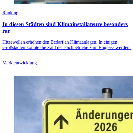
Ranking
In diesen Städten sind Klimainstallateure besonders
rar
Hitzewellen erhöhen den Bedarf an Klimaanlagen. In einigen
Großstädten könnte die Zahl der Fachbetriebe zum Engpass werden.
Marktentwicklung