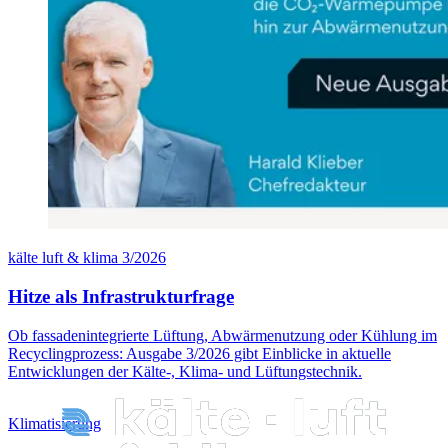
kälte luft & klima 3/2026
Hitze als Infrastrukturfrage
Ob fassadenintegrierte Lüftung, Abwärmenutzung oder Kühlung im
Recyclingprozess: Ausgabe 3/2026 gibt Einblicke in aktuelle
Entwicklungen der Kälte-, Klima- und Lüftungstechnik.
Klimatisierung