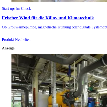
Start-ups im Check
Frischer Wind für die Kälte- und Klimatechnik
Ob Großwärmepumpe, magnetische Kühlung oder digitale Systemoptimie
Produkt-Neuheiten
Anzeige