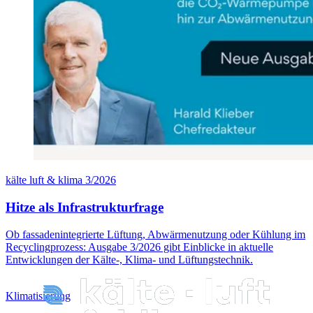
kälte luft & klima 3/2026
Hitze als Infrastrukturfrage
Ob fassadenintegrierte Lüftung, Abwärmenutzung oder Kühlung im
Recyclingprozess: Ausgabe 3/2026 gibt Einblicke in aktuelle
Entwicklungen der Kälte-, Klima- und Lüftungstechnik.
Klimatisierung