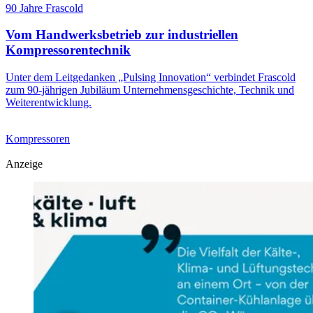
90 Jahre Frascold
Vom Handwerksbetrieb zur industriellen
Kompressorentechnik
Unter dem Leitgedanken „Pulsing Innovation“ verbindet Frascold
zum 90-jährigen Jubiläum Unternehmensgeschichte, Technik und
Weiterentwicklung.
Kompressoren
Anzeige