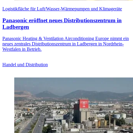
Logistikfläche für Luft/Wasser-Wärmepumpen und Klimageräte
Panasonic eröffnet neues Distributionszentrum in
Ladbergen
Panasonic Heating & Ventilation Airconditioning Europe nimmt ein
neues zentrales Distributionszentrum in Ladbergen in Nordrhein-
Westfalen in Betrieb.
Handel und Distribution