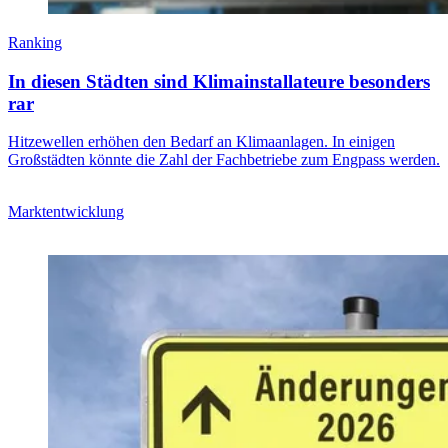
Ranking
In diesen Städten sind Klimainstallateure besonders
rar
Hitzewellen erhöhen den Bedarf an Klimaanlagen. In einigen
Großstädten könnte die Zahl der Fachbetriebe zum Engpass werden.
Marktentwicklung