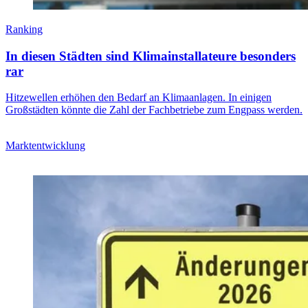
Ranking
In diesen Städten sind Klimainstallateure besonders
rar
Hitzewellen erhöhen den Bedarf an Klimaanlagen. In einigen
Großstädten könnte die Zahl der Fachbetriebe zum Engpass werden.
Marktentwicklung