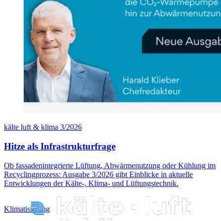
kälte luft & klima 3/2026
Hitze als Infrastrukturfrage
Ob fassadenintegrierte Lüftung, Abwärmenutzung oder Kühlung im
Recyclingprozess: Ausgabe 3/2026 gibt Einblicke in aktuelle
Entwicklungen der Kälte-, Klima- und Lüftungstechnik.
Klimatisierung