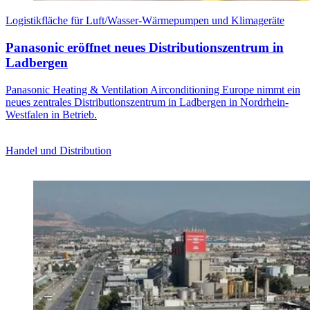
Logistikfläche für Luft/Wasser-Wärmepumpen und Klimageräte
Panasonic eröffnet neues Distributionszentrum in
Ladbergen
Panasonic Heating & Ventilation Airconditioning Europe nimmt ein
neues zentrales Distributionszentrum in Ladbergen in Nordrhein-
Westfalen in Betrieb.
Handel und Distribution