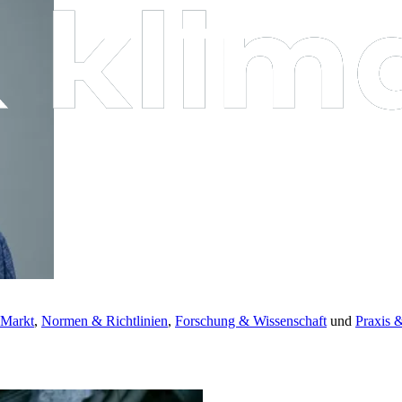
 Markt
,
Normen & Richtlinien
,
Forschung & Wissenschaft
und
Praxis 