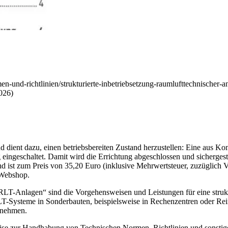
en-und-richtlinien/strukturierte-inbetriebsetzung-raumlufttechnischer-an
026)
 und dient dazu, einen betriebsbereiten Zustand herzustellen: Eine a
eingeschaltet.
Damit wird die Errichtung abgeschlossen und sichergest
und ist zum Preis von 35,20 Euro (inklusive Mehrwertsteuer, zuzüglich
Webshop.
RLT-Anlagen“ sind die Vorgehensweisen und Leistungen für eine strukt
T-Systeme in Sonderbauten, beispielsweise in Rechenzentren oder Rei
fnehmen.
e zur Handhabung von Technischen Normen, Richtlinien und sonstigen