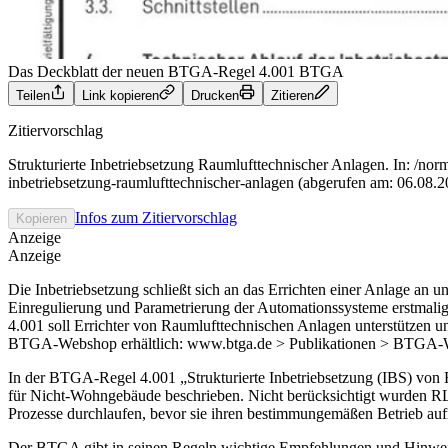
Das Deckblatt der neuen BTGA-Regel 4.001
BTGA
Teilen
Link kopieren
Drucken
Zitieren
Zitiervorschlag
Strukturierte Inbetriebsetzung Raumlufttechnischer Anlagen. In: /norm
inbetriebsetzung-raumlufttechnischer-anlagen (abgerufen am: 06.08.2
Infos zum Zitiervorschlag
Kopieren
Anzeige
Anzeige
Die Inbetriebsetzung schließt sich an das Errichten einer Anlage an
Einregulierung und Parametrierung der Automationssysteme erstmalig 
4.001 soll Errichter von Raumlufttechnischen Anlagen unterstützen 
BTGA-Webshop erhältlich: www.btga.de > Publikationen > BTGA-
In der BTGA-Regel 4.001 „Strukturierte Inbetriebsetzung (IBS) von 
für Nicht-Wohngebäude beschrieben. Nicht berücksichtigt wurden RL
Prozesse durchlaufen, bevor sie ihren bestimmungemäßen Betrieb au
Der BTGA gibt in seinen Regeln wichtige Empfehlungen und Hinweis