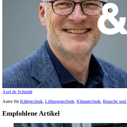
Axel de Schmidt
Autor
für
Kältetechnik
,
Lüftungstechnik
,
Klimatechnik
,
Branche und
Empfohlene Artikel