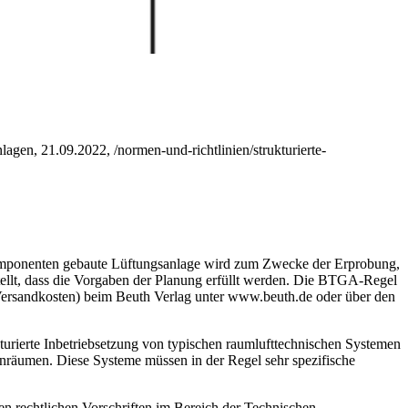
lagen, 21.09.2022, /normen-und-richtlinien/strukturierte-
us Komponenten gebaute Lüftungsanlage wird zum Zwecke der Erprobung,
ellt, dass die Vorgaben der Planung erfüllt werden. Die BTGA-Regel
 Versandkosten) beim Beuth Verlag unter www.beuth.de oder über den
urierte Inbetriebsetzung von typischen raumlufttechnischen Systemen
nräumen. Diese Systeme müssen in der Regel sehr spezifische
 rechtlichen Vorschriften im Bereich der Technischen