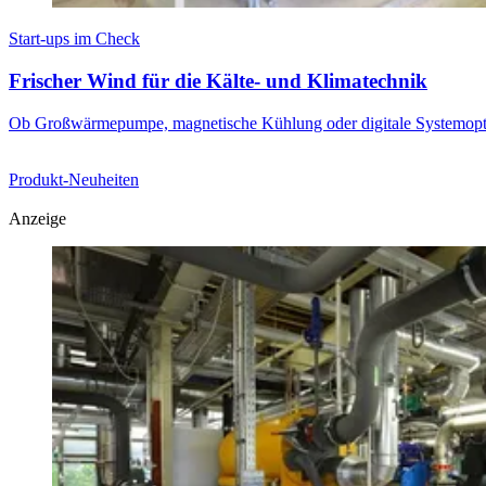
Start-ups im Check
Frischer Wind für die Kälte- und Klimatechnik
Ob Großwärmepumpe, magnetische Kühlung oder digitale Systemoptimie
Produkt-Neuheiten
Anzeige