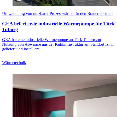
Umwandlung von nutzbarer Prozesswärme für den Brauereibetrieb
GEA liefert erste industrielle Wärmepumpe für Türk
Tuborg
GEA hat eine industrielle Wärmepumpe an Türk Tuborg zur
Nutzung von Abwärme aus der Kühlinfrastruktur am Standort Izmir
geliefert und installiert.
Wärmetechnik