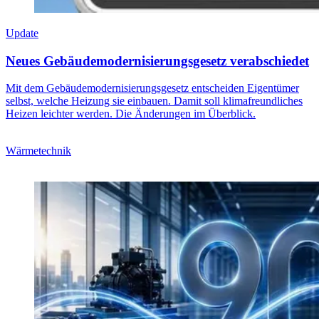
Update
Neues Gebäudemodernisierungsgesetz verabschiedet
Mit dem Gebäudemodernisierungsgesetz entscheiden Eigentümer
selbst, welche Heizung sie einbauen. Damit soll klimafreundliches
Heizen leichter werden. Die Änderungen im Überblick.
Wärmetechnik