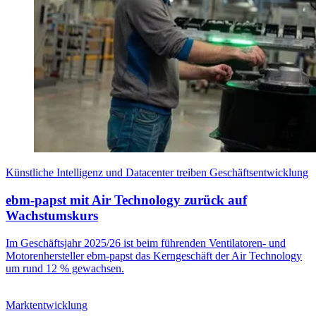
Künstliche Intelligenz und Datacenter treiben Geschäftsentwicklung
ebm-papst mit Air Technology zurück auf
Wachstumskurs
Im Geschäftsjahr 2025/26 ist beim führenden Ventilatoren- und
Motorenhersteller ebm-papst das Kerngeschäft der Air Technology
um rund 12 % gewachsen.
Marktentwicklung