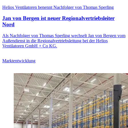
Helios Ventilatoren benennt Nachfolger von Thomas Sperling
Jan von Bergen ist neuer Regionalvertriebsleiter
Nord
Als Nachfolger von Thomas Sperling wechselt Jan von Bergen vom
Außendienst in die Regionalvertriebsleitung bei der Helios
Ventilatoren GmbH + Co KG.
Marktentwicklung