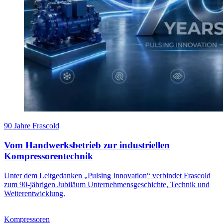
90 Jahre Frascold
Vom Handwerksbetrieb zur industriellen
Kompressorentechnik
Unter dem Leitgedanken „Pulsing Innovation“ verbindet Frascold
zum 90-jährigen Jubiläum Unternehmensgeschichte, Technik und
Weiterentwicklung.
Kompressoren