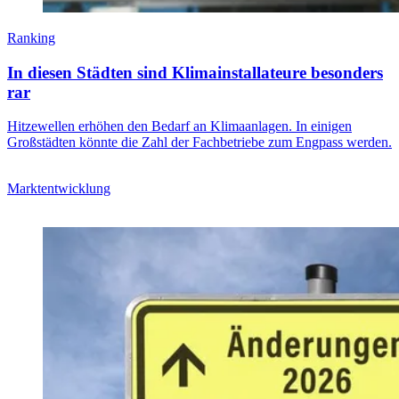
Ranking
In diesen Städten sind Klimainstallateure besonders
rar
Hitzewellen erhöhen den Bedarf an Klimaanlagen. In einigen
Großstädten könnte die Zahl der Fachbetriebe zum Engpass werden.
Marktentwicklung