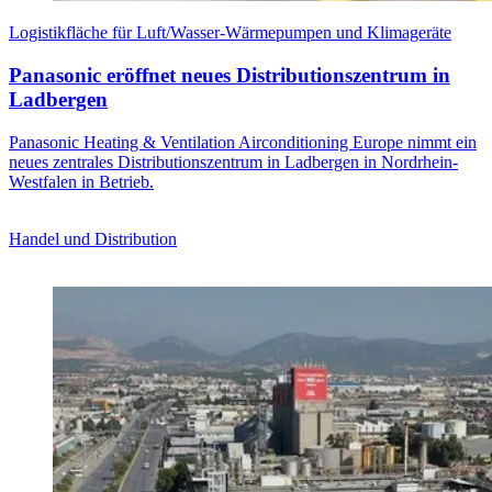
Logistikfläche für Luft/Wasser-Wärmepumpen und Klimageräte
Panasonic eröffnet neues Distributionszentrum in
Ladbergen
Panasonic Heating & Ventilation Airconditioning Europe nimmt ein
neues zentrales Distributionszentrum in Ladbergen in Nordrhein-
Westfalen in Betrieb.
Handel und Distribution