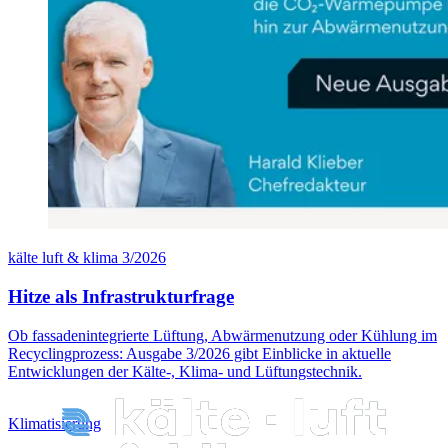
kälte luft & klima 3/2026
Hitze als Infrastrukturfrage
Ob fassadenintegrierte Lüftung, Abwärmenutzung oder Kühlung im
Recyclingprozess: Ausgabe 3/2026 gibt Einblicke in aktuelle
Entwicklungen der Kälte-, Klima- und Lüftungstechnik.
Klimatisierung