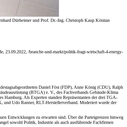
nhard Dürheimer und Prof. Dr.-Ing. Christoph Kaup
Kristian
de, 23.09.2022, /branche-und-markt/politik-fragt-wirtschaft-4-energy-
 Bundestagsabgeordneten Daniel Föst (FDP), Anne König (CDU), Ralph
bäudeausrüstung (BTGA) e. V., des Fachverbands Gebäude-Klima
ndes Hamburg. Als Experten standen Repräsentanten der drei TGA-
K, und Udo Ranner, RLT-Herstellerverband. Moderiert wurde der
uen Entwicklungen zu erwarten sind. Über die Parteigrenzen hinweg
gel sowohl Politik, Industrie als auch ausführende Fachfirmen