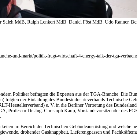
r Saleh MdB, Ralph Lenkert MdB, Daniel Föst MdB, Udo Ranner, Ber
anche-und-markt/politik-fragt-wirtschaft-4-energy-talk-der-tga-verbaen
, sondern Politiker befragten die Experten aus der TGA-Branche. Die
) folgten der Einladung
des Bundesindustrieverbands Technische Ge
RLT-Herstellerverband) e. V. in die Berliner Vertretung des Bundesla
A, Professor Dr.-Ing. Christoph Kaup, Vorstandsvorsitzender des FG
.
hkeiten im Bereich der Technischen Gebäudeausrüstung und welche ne
ergiewende, drohender Gasknappheit, Lieferengpässen und Fachkräfteman