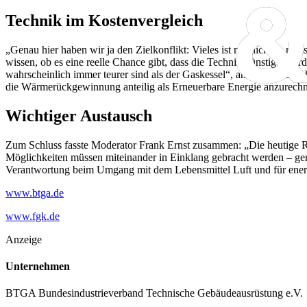
Technik im Kostenvergleich
„Genau hier haben wir ja den Zielkonflikt: Vieles ist möglich, es mu
wissen, ob es eine reelle Chance gibt, dass die Technik günstiger wi
wahrscheinlich immer teurer sind als der Gaskessel“, antwortete Ber
die Wärmerückgewinnung anteilig als Erneuerbare Energie anzurechne
Wichtiger Austausch
Zum Schluss fasste Moderator Frank Ernst zusammen: „Die heutige Ru
Möglichkeiten müssen miteinander in Einklang gebracht werden – ger
Verantwortung beim Umgang mit dem Lebensmittel Luft und für energ
www.btga.de
www.fgk.de
Anzeige
Unternehmen
BTGA Bundesindustrieverband Technische Gebäudeausrüstung e.V.