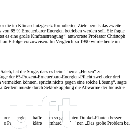
or die im Klimaschutzgesetz formulierten Ziele bereits das zweite
s von 65 % Erneuerbarer Energien betrieben werden soll. Sie fragte
tet es eine große Kraftanstrengung“, antwortete Professor Christoph
hon Erfolge vorzuweisen: Im Vergleich zu 1990 würde heute im
leh, hat die Sorge, dass es beim Thema „Heizen“ zu
uge der 65-Prozent-Erneuerbare-Energien-Pflicht zwei oder drei
vermeiden können, spricht nichts gegen eine solche Lösung“, sagte
Außerdem müsste durch Sektorkopplung die Abwärme der Industrie
rbarer Energien schaffen, um so genannten Dunkel-Flauten besser
ine Probleme“, erklärte Bernhard Dürheimer. „Das große Problem bei