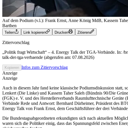
Auf dem Podium (v.l.): Frank Ernst, Anne König MdB, Kassem Tahe
Barthen
Teilen
Link kopieren
Drucken
Zitieren
Zitiervorschlag
„Politik fragt Wirtschaft“ – 4. Energy Talk der TGA-Verbände. In: /br
talk-der-tga-verbaende (abgerufen am: 07.08.2026)
Infos zum Zitiervorschlag
Kopieren
Anzeige
Anzeige
Auch in diesem Jahr fand keine klassische Podiumsdiskussion statt
Lenkert (Die Linke) und Kassem Taher Saleh (Bündnis 90/Die Grünen
(FGK) e. V. und des Herstellerverbands Raumlufttechnische Geräte (
Verbände Rede und Antwort: Bernhard Dürheimer, Präsident des BTG
Energy Talk von Frank Ernst, dem Geschäftsführer der drei Verbände
Die Bundestagsabgeordneten erkundigten sich nach aktuellen Möglic
waren sich die Politiker einig, dass das Spannungsfeld zwischen En