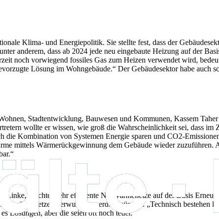
nale Klima- und Energiepolitik. Sie stellte fest, dass der Gebäudesekt
 unter anderem, dass ab 2024 jede neu eingebaute Heizung auf der Basi
 zurzeit noch vorwiegend fossiles Gas zum Heizen verwendet wird, bedeu
 bevorzugte Lösung im Wohngebäude.“ Der Gebäudesektor habe auch sc
Wohnen, Stadtentwicklung, Bauwesen und Kommunen, Kassem Taher Sa
tern wollte er wissen, wie groß die Wahrscheinlichkeit sei, dass im Z
rch die Kombination von Systemen Energie sparen und CO2-Emissionen 
e Wärme mittels Wärmerückgewinnung dem Gebäude wieder zuzuführen. 
bar.“
ie Linke, möchte mehr effiziente Nahwärmenetze auf der Basis Erneue
che Nahwärmenetze überwunden werden müssten. „Technisch bestehen ke
s Lösungen, aber die seien oft noch teuer.