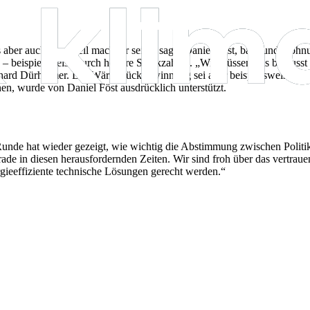
ss aber auch finanziell machbar sein“, sagte Daniel Föst, bau- und woh
rd – beispielsweise durch höhere Stückzahlen. „Wir müssen uns
bewusst 
nhard Dürheimer. Die Wärmerückgewinnung sei aber beispielsweise eine
n, wurde von Daniel Föst ausdrücklich unterstützt.
nde hat wieder gezeigt, wie wichtig die Abstimmung zwischen Politik 
ade in diesen herausfordernden Zeiten. Wir sind froh über das vertrau
ieeffiziente technische Lösungen gerecht werden.“