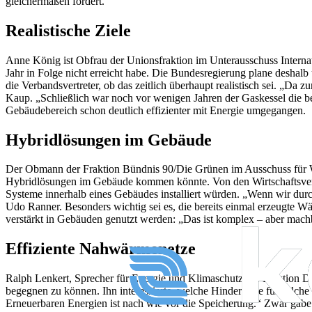
gleichermaßen fordert.
Realistische Ziele
Anne König ist Obfrau der Unionsfraktion im Unterausschuss Internatio
Jahr in Folge nicht erreicht habe. Die Bundesregierung plane deshalb
die Verbandsvertreter, ob das zeitlich überhaupt realistisch sei. „Da
Kaup. „Schließlich war noch vor wenigen Jahren der Gaskessel die
Gebäudebereich schon deutlich effizienter mit Energie umgegangen.
Hybridlösungen im Gebäude
Der Obmann der Fraktion Bündnis 90/Die Grünen im Ausschuss für 
Hybridlösungen im Gebäude kommen könnte. Von den Wirtschaftsvertre
Systeme innerhalb eines Gebäudes installiert würden. „Wenn wir du
Udo Ranner. Besonders wichtig sei es, die bereits einmal erzeugt
verstärkt in Gebäuden genutzt werden: „Das ist komplex – aber mach
Effiziente Nahwärmenetze
Ralph Lenkert, Sprecher für Energie und Klimaschutz der Fraktion D
begegnen zu können. Ihn interessierte, welche Hindernisse für sol
Erneuerbaren Energien ist nach wie vor die Speicherung.“ Zwar gäbe e