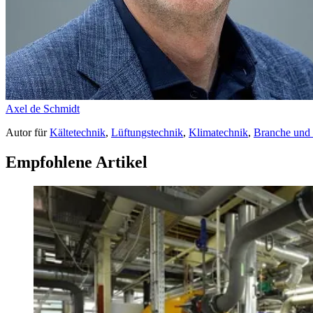
Axel de Schmidt
Autor
für
Kältetechnik
,
Lüftungstechnik
,
Klimatechnik
,
Branche und
Empfohlene Artikel