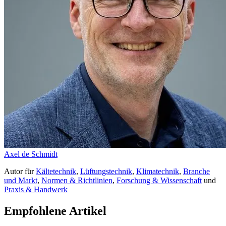
Axel de Schmidt
Autor
für
Kältetechnik
,
Lüftungstechnik
,
Klimatechnik
,
Branche
und Markt
,
Normen & Richtlinien
,
Forschung & Wissenschaft
und
Praxis & Handwerk
Empfohlene Artikel