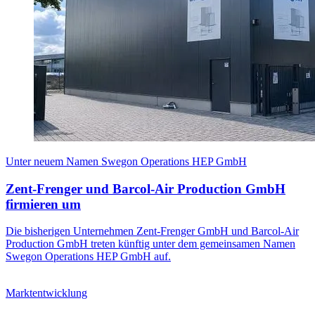
Unter neuem Namen Swegon Operations HEP GmbH
Zent-Frenger und Barcol-Air Production GmbH
firmieren um
Die bisherigen Unternehmen Zent-Frenger GmbH und Barcol-Air
Production GmbH treten künftig unter dem gemeinsamen Namen
Swegon Operations HEP GmbH auf.
Marktentwicklung