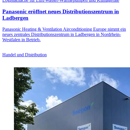
Logistikfläche für Luft/Wasser-Wärmepumpen und Klimageräte
Panasonic eröffnet neues Distributionszentrum in
Ladbergen
Panasonic Heating & Ventilation Airconditioning Europe nimmt ein
neues zentrales Distributionszentrum in Ladbergen in Nordrhein-
Westfalen in Betrieb.
Handel und Distribution