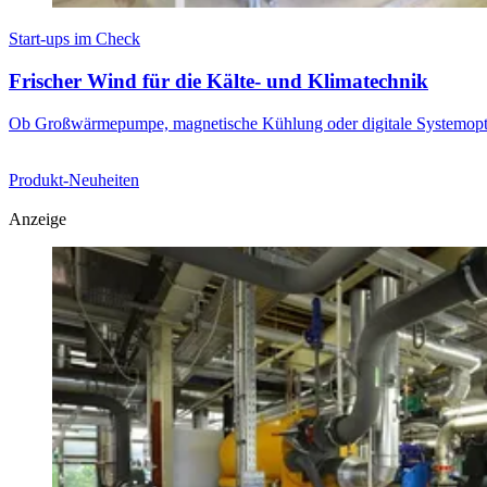
Start-ups im Check
Frischer Wind für die Kälte- und Klimatechnik
Ob Großwärmepumpe, magnetische Kühlung oder digitale Systemoptimie
Produkt-Neuheiten
Anzeige