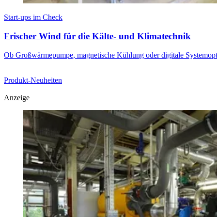
Start-ups im Check
Frischer Wind für die Kälte- und Klimatechnik
Ob Großwärmepumpe, magnetische Kühlung oder digitale Systemoptimie
Produkt-Neuheiten
Anzeige