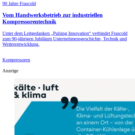
90 Jahre Frascold
Vom Handwerksbetrieb zur industriellen
Kompressorentechnik
Unter dem Leitgedanken „Pulsing Innovation“ verbindet Frascold
zum 90-jährigen Jubiläum Unternehmensgeschichte, Technik und
Weiterentwicklung.
Kompressoren
Anzeige