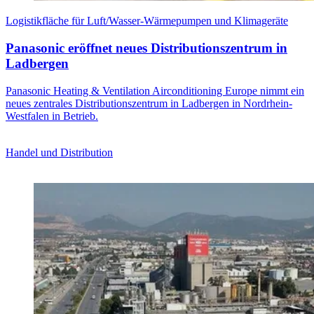
Logistikfläche für Luft/Wasser-Wärmepumpen und Klimageräte
Panasonic eröffnet neues Distributionszentrum in
Ladbergen
Panasonic Heating & Ventilation Airconditioning Europe nimmt ein
neues zentrales Distributionszentrum in Ladbergen in Nordrhein-
Westfalen in Betrieb.
Handel und Distribution