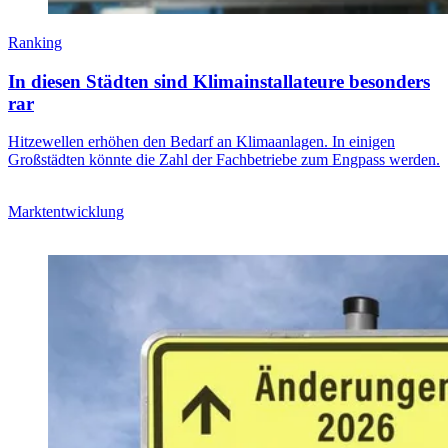
Ranking
In diesen Städten sind Klimainstallateure besonders
rar
Hitzewellen erhöhen den Bedarf an Klimaanlagen. In einigen
Großstädten könnte die Zahl der Fachbetriebe zum Engpass werden.
Marktentwicklung