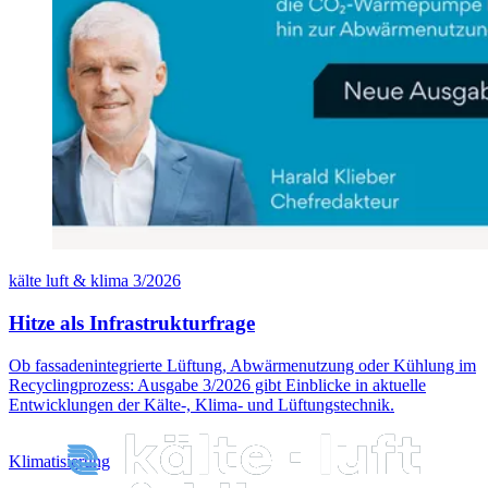
kälte luft & klima 3/2026
Hitze als Infrastrukturfrage
Ob fassadenintegrierte Lüftung, Abwärmenutzung oder Kühlung im
Recyclingprozess: Ausgabe 3/2026 gibt Einblicke in aktuelle
Entwicklungen der Kälte-, Klima- und Lüftungstechnik.
Klimatisierung