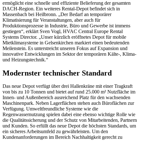
ermöglicht eine schnelle und effiziente Belieferung der gesamten
DACH-Region. Ein weiteres Rental-Depot befindet sich in
Massenbach bei Heilbronn.
„Der Bedarf an temporärer
Klimatisierung für Veranstaltungen, aber auch für
Produktionsprozesse in Industrie, Büro und Gewerbe ist immens
gestiegen“, erklärt Sven Vogl, HVAC Central Europe Rental
Systems Director. „Unser kürzlich eröffnetes Depot für mobile
Mietklimasysteme in Gelsenkirchen markiert einen bedeutenden
Meilenstein. Es unterstreicht unseren Fokus auf Expansion und
innovative Entwicklungen im Sektor der temporären Kälte-, Klima-
und Heizungstechnik.“
Modernster technischer Standard
Das neue Depot verfügt über drei Hallenkräne mit einer Tragkraft
von bis zu 10 Tonnen und bietet auf rund 25.000 m² Nutzfläche im
Innen- und Außenbereich ausreichend Platz für den wachsenden
Maschinenpark. Neben Lagerflächen stehen auch Büroflächen zur
Verfügung. Umweltfreundliche Systeme wie die
Regenwassernutzung spielen dabei eine ebenso wichtige Rolle wie
die Qualitätssicherung und der Schutz von Mitarbeitenden, Partnern
und Kunden. So erfüllt das neue Depot die höchsten Standards, um
ein sicheres Arbeitsumfeld zu gewährleisten.
Um den
Kundenanforderungen im Bereich Nachhaltigkeit gerecht zu