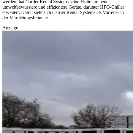
werden, hat Carrier Rental Systems seine Flotte um neue,
umweltbewusstere und effizientere Geräte, darunter HFO-Chiller
erweitert. Damit sieht sich Carrier Rental Systems als Vorreiter in
der Vermietungsbranche.
Anzeige