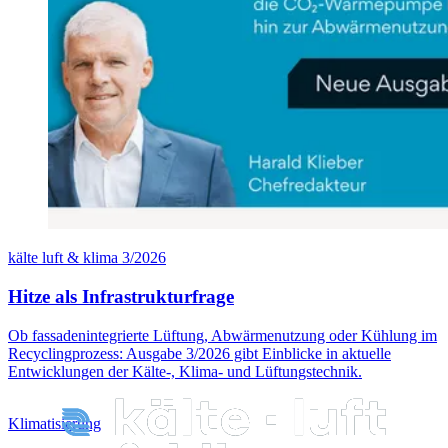
kälte luft & klima 3/2026
Hitze als Infrastrukturfrage
Ob fassadenintegrierte Lüftung, Abwärmenutzung oder Kühlung im
Recyclingprozess: Ausgabe 3/2026 gibt Einblicke in aktuelle
Entwicklungen der Kälte-, Klima- und Lüftungstechnik.
Klimatisierung