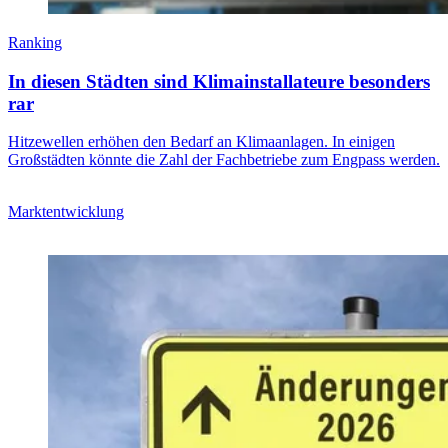
Ranking
In diesen Städten sind Klimainstallateure besonders
rar
Hitzewellen erhöhen den Bedarf an Klimaanlagen. In einigen
Großstädten könnte die Zahl der Fachbetriebe zum Engpass werden.
Marktentwicklung