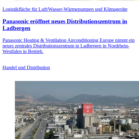
Logistikfläche für Luft/Wasser-Wärmepumpen und Klimageräte
Panasonic eröffnet neues Distributionszentrum in
Ladbergen
Panasonic Heating & Ventilation Airconditioning Europe nimmt ein
neues zentrales Distributionszentrum in Ladbergen in Nordrhein-
Westfalen in Betrieb.
Handel und Distribution