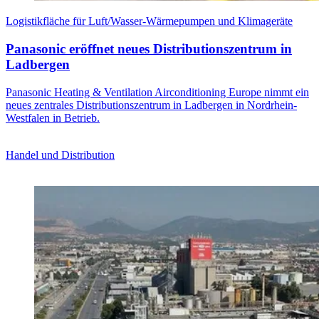
Logistikfläche für Luft/Wasser-Wärmepumpen und Klimageräte
Panasonic eröffnet neues Distributionszentrum in
Ladbergen
Panasonic Heating & Ventilation Airconditioning Europe nimmt ein
neues zentrales Distributionszentrum in Ladbergen in Nordrhein-
Westfalen in Betrieb.
Handel und Distribution