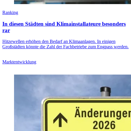
Ranking
In diesen Städten sind Klimainstallateure besonders
rar
Hitzewellen erhöhen den Bedarf an Klimaanlagen. In einigen
Großstädten könnte die Zahl der Fachbetriebe zum Engpass werden.
Marktentwicklung