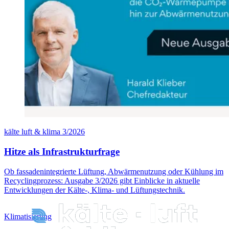
kälte luft & klima 3/2026
Hitze als Infrastrukturfrage
Ob fassadenintegrierte Lüftung, Abwärmenutzung oder Kühlung im
Recyclingprozess: Ausgabe 3/2026 gibt Einblicke in aktuelle
Entwicklungen der Kälte-, Klima- und Lüftungstechnik.
Klimatisierung